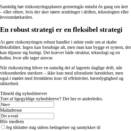
Samtidig bør risikostyringsplanen gennemgås mindst én gang om året
– eller oftere, hvis der sker større ændringer i driften, teknologien eller
leverandørkæden.
En robust strategi er en fleksibel strategi
At gøre risikostyringen robust handler i sidste ende om at skabe
fleksibilitet. Ingen kan forudsige alt, men man kan bygge et system, der
kan tilpasse sig hurtigt. Det kræver både struktur, teknologi og en
kultur, hvor alle tager ansvar.
Når risikostyring bliver en naturlig del af lagerets daglige drift, står
virksomheden stærkere – ikke kun mod uforudsete hændelser, men
også i mødet med fremtidens krav til effektivitet, bæredygtighed og
sikkerhed.
Tilmeld dig nyhedsbrevet
Træt af ligegyldige nyhedsbreve? Det her er anderledes.
Mailadresse
Bliv medlem
Jeg tilslutter mig sidens betingelser og samtykker til