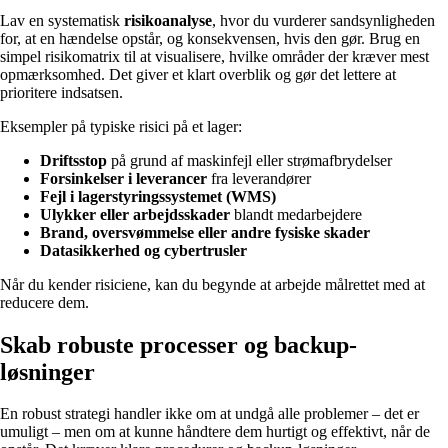
Lav en systematisk
risikoanalyse
, hvor du vurderer sandsynligheden
for, at en hændelse opstår, og konsekvensen, hvis den gør. Brug en
simpel risikomatrix til at visualisere, hvilke områder der kræver mest
opmærksomhed. Det giver et klart overblik og gør det lettere at
prioritere indsatsen.
Eksempler på typiske risici på et lager:
Driftsstop
på grund af maskinfejl eller strømafbrydelser
Forsinkelser i leverancer
fra leverandører
Fejl i lagerstyringssystemet (WMS)
Ulykker eller arbejdsskader
blandt medarbejdere
Brand, oversvømmelse eller andre fysiske skader
Datasikkerhed og cybertrusler
Når du kender risiciene, kan du begynde at arbejde målrettet med at
reducere dem.
Skab robuste processer og backup-
løsninger
En robust strategi handler ikke om at undgå alle problemer – det er
umuligt – men om at kunne håndtere dem hurtigt og effektivt, når de