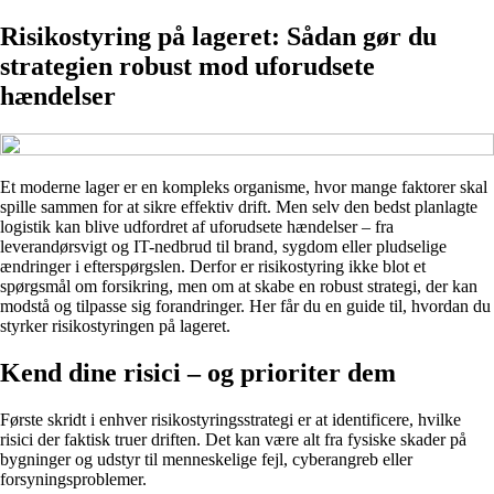
Risikostyring på lageret: Sådan gør du
strategien robust mod uforudsete
hændelser
Et moderne lager er en kompleks organisme, hvor mange faktorer skal
spille sammen for at sikre effektiv drift. Men selv den bedst planlagte
logistik kan blive udfordret af uforudsete hændelser – fra
leverandørsvigt og IT-nedbrud til brand, sygdom eller pludselige
ændringer i efterspørgslen. Derfor er risikostyring ikke blot et
spørgsmål om forsikring, men om at skabe en robust strategi, der kan
modstå og tilpasse sig forandringer. Her får du en guide til, hvordan du
styrker risikostyringen på lageret.
Kend dine risici – og prioriter dem
Første skridt i enhver risikostyringsstrategi er at identificere, hvilke
risici der faktisk truer driften. Det kan være alt fra fysiske skader på
bygninger og udstyr til menneskelige fejl, cyberangreb eller
forsyningsproblemer.