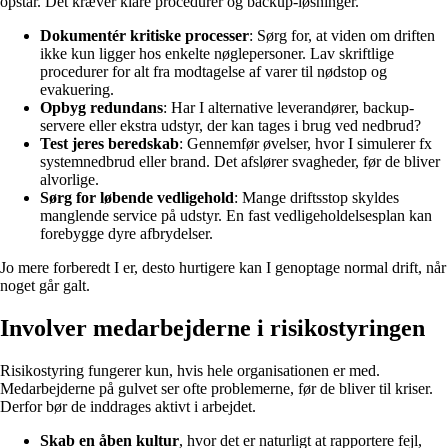
opstår. Det kræver klare procedurer og backup-løsninger.
Dokumentér kritiske processer
: Sørg for, at viden om driften
ikke kun ligger hos enkelte nøglepersoner. Lav skriftlige
procedurer for alt fra modtagelse af varer til nødstop og
evakuering.
Opbyg redundans
: Har I alternative leverandører, backup-
servere eller ekstra udstyr, der kan tages i brug ved nedbrud?
Test jeres beredskab
: Gennemfør øvelser, hvor I simulerer fx
systemnedbrud eller brand. Det afslører svagheder, før de bliver
alvorlige.
Sørg for løbende vedligehold
: Mange driftsstop skyldes
manglende service på udstyr. En fast vedligeholdelsesplan kan
forebygge dyre afbrydelser.
Jo mere forberedt I er, desto hurtigere kan I genoptage normal drift, når
noget går galt.
Involver medarbejderne i risikostyringen
Risikostyring fungerer kun, hvis hele organisationen er med.
Medarbejderne på gulvet ser ofte problemerne, før de bliver til kriser.
Derfor bør de inddrages aktivt i arbejdet.
Skab en åben kultur
, hvor det er naturligt at rapportere fejl,