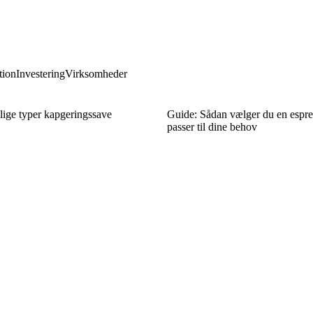
ion
Investering
Virksomheder
llige typer kapgeringssave
Guide: Sådan vælger du en espre
passer til dine behov