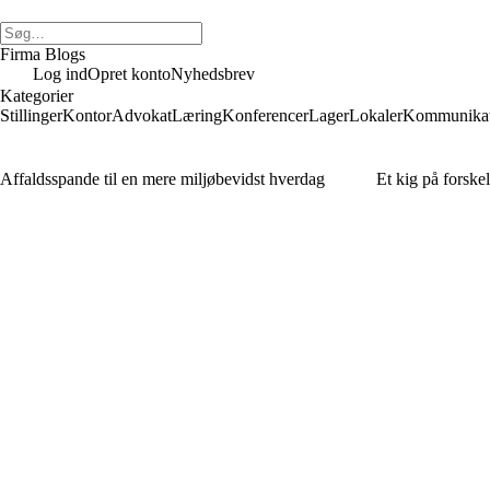
Firma Blogs
Log ind
Opret konto
Nyhedsbrev
Kategorier
Stillinger
Kontor
Advokat
Læring
Konferencer
Lager
Lokaler
Kommunikat
Affaldsspande til en mere miljøbevidst hverdag
Et kig på forske