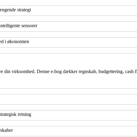
ngende strategi
ntelligente sensorer
ed i økonomien
tyre din virksomhed. Denne e-bog dækker regnskab, budgettering, cash f
rategisk retning
rskaber