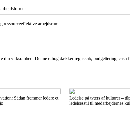
ye arbejdsformer
g ressourceeffektive arbejdsrum
tyre din virksomhed. Denne e-bog dækker regnskab, budgettering, cash 
vation: Sådan fremmer ledere et
Ledelse på tværs af kulturer – til
jø
ledelsesstil til medarbejdernes ku