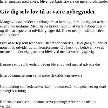
lærer sammen med andre, bliver det både sjovere og mere forpligtende.
Giv dig selv lov til at være nybegynder
Mange voksne holder sig tilbage fra at lære nyt, fordi de frygter at fejle
eller virke uerfarne. Men læring kræver mod til at være nybegynder –
og til at acceptere, at udvikling tager tid. Det er netop i usikkerheden,
at du vokser.
Prøv at se fejl som feedback i stedet for nederlag. Hver gang du prøver
noget nyt, udvider du din komfortzone. Og husk: du behøver ikke at
mestre alt – det vigtigste er at blive ved med at være nysgerrig.
Læring i en travl hverdag: Sådan bliver du ved med at udvikle dig
Efteruddannelse som vej til mere fleksible karriereveje
Certificering som ledelsesværktøj – dokumentér kompetencer og skab
strategisk retning
Refleksionsøvelser i uddannelsesvejledning: Afklar dine mål og
værdier