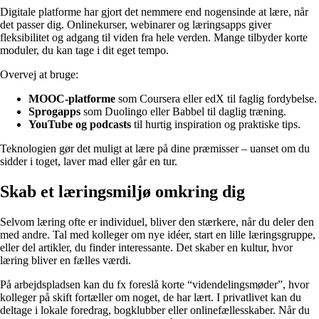
Digitale platforme har gjort det nemmere end nogensinde at lære, når
det passer dig. Onlinekurser, webinarer og læringsapps giver
fleksibilitet og adgang til viden fra hele verden. Mange tilbyder korte
moduler, du kan tage i dit eget tempo.
Overvej at bruge:
MOOC-platforme
som Coursera eller edX til faglig fordybelse.
Sprogapps
som Duolingo eller Babbel til daglig træning.
YouTube og podcasts
til hurtig inspiration og praktiske tips.
Teknologien gør det muligt at lære på dine præmisser – uanset om du
sidder i toget, laver mad eller går en tur.
Skab et læringsmiljø omkring dig
Selvom læring ofte er individuel, bliver den stærkere, når du deler den
med andre. Tal med kolleger om nye idéer, start en lille læringsgruppe,
eller del artikler, du finder interessante. Det skaber en kultur, hvor
læring bliver en fælles værdi.
På arbejdspladsen kan du fx foreslå korte “videndelingsmøder”, hvor
kolleger på skift fortæller om noget, de har lært. I privatlivet kan du
deltage i lokale foredrag, bogklubber eller onlinefællesskaber. Når du