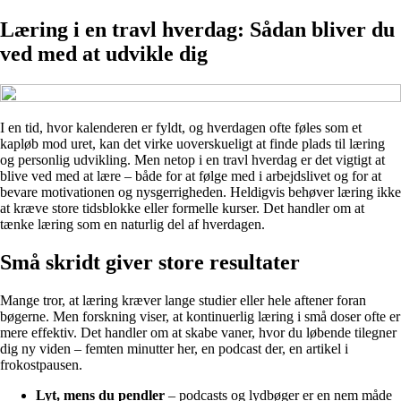
Læring i en travl hverdag: Sådan bliver du
ved med at udvikle dig
I en tid, hvor kalenderen er fyldt, og hverdagen ofte føles som et
kapløb mod uret, kan det virke uoverskueligt at finde plads til læring
og personlig udvikling. Men netop i en travl hverdag er det vigtigt at
blive ved med at lære – både for at følge med i arbejdslivet og for at
bevare motivationen og nysgerrigheden. Heldigvis behøver læring ikke
at kræve store tidsblokke eller formelle kurser. Det handler om at
tænke læring som en naturlig del af hverdagen.
Små skridt giver store resultater
Mange tror, at læring kræver lange studier eller hele aftener foran
bøgerne. Men forskning viser, at kontinuerlig læring i små doser ofte er
mere effektiv. Det handler om at skabe vaner, hvor du løbende tilegner
dig ny viden – femten minutter her, en podcast der, en artikel i
frokostpausen.
Lyt, mens du pendler
– podcasts og lydbøger er en nem måde