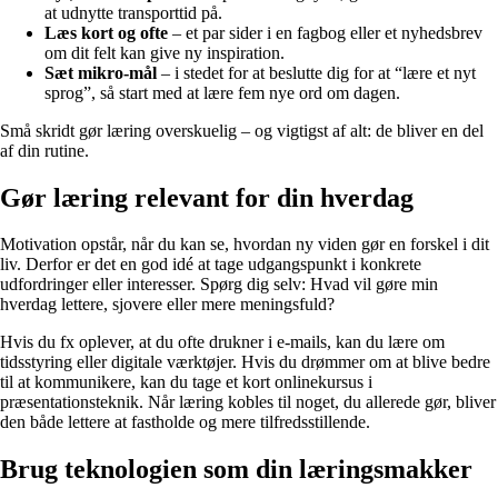
at udnytte transporttid på.
Læs kort og ofte
– et par sider i en fagbog eller et nyhedsbrev
om dit felt kan give ny inspiration.
Sæt mikro-mål
– i stedet for at beslutte dig for at “lære et nyt
sprog”, så start med at lære fem nye ord om dagen.
Små skridt gør læring overskuelig – og vigtigst af alt: de bliver en del
af din rutine.
Gør læring relevant for din hverdag
Motivation opstår, når du kan se, hvordan ny viden gør en forskel i dit
liv. Derfor er det en god idé at tage udgangspunkt i konkrete
udfordringer eller interesser. Spørg dig selv: Hvad vil gøre min
hverdag lettere, sjovere eller mere meningsfuld?
Hvis du fx oplever, at du ofte drukner i e-mails, kan du lære om
tidsstyring eller digitale værktøjer. Hvis du drømmer om at blive bedre
til at kommunikere, kan du tage et kort onlinekursus i
præsentationsteknik. Når læring kobles til noget, du allerede gør, bliver
den både lettere at fastholde og mere tilfredsstillende.
Brug teknologien som din læringsmakker