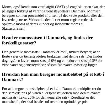
Moms, også kendt som værdiafgift (VAT) på engelsk, er en skat, der
pålægges forbrug af varer og tjenesteydelser i Danmark. Momsen
beregnes som en procentdel af prisen på det købte produkt eller den
leverede tjeneste. Virksomheder, der er momsregistrerede, skal
opkræve moms af deres kunder og indberette moms til
Skattestyrelsen.
Hvad er momssatsen i Danmark, og findes der
forskellige satser?
Den generelle momssats i Danmark er 25%, hvilket betyder, at de
fleste varer og tjenesteydelser beskattes med denne sats. Der findes
dog også en lavere momssats på 0% og en reduceret sats på 5% for
visse varer og tjenesteydelser, såsom fødevarer, aviser og bøger.
Hvordan kan man beregne momsbeløbet på et køb i
Danmark?
For at beregne momsbeløbet på et køb i Danmark multiplicerer du
den samlede pris på varen eller tjenesteydelsen med den relevante
momssats (f.eks. 25% for den generelle sats). Resultatet er det
momsbeløb, der skal betales ud over den oprindelige pris.