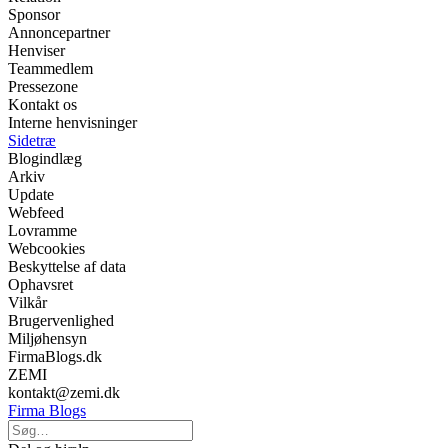
Sponsor
Annoncepartner
Henviser
Teammedlem
Pressezone
Kontakt os
Interne henvisninger
Sidetræ
Blogindlæg
Arkiv
Update
Webfeed
Lovramme
Webcookies
Beskyttelse af data
Ophavsret
Vilkår
Brugervenlighed
Miljøhensyn
FirmaBlogs.dk
ZEMI
kontakt@zemi.dk
Firma Blogs