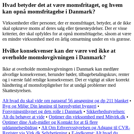
Hvad betyder det at være momsfritaget, og hvem
kan opnå momsfritagelse i Danmark?
Virksomheder eller personer, der er momsfritaget, betyder, at de ikke
skal opkræve moms af deres salg eller tjenesteydelser. Der er visse
kriterier, der skal opfyldes for at opnå momsfritagelse, såsom at være
en mindre virksomhed med en årlig omsætning under en vis grænse.
Hvilke konsekvenser kan der være ved ikke at
overholde momslovgivningen i Danmark?
Ikke at overholde momslovgivningen i Danmark kan medføre
alvorlige konsekvenser, herunder bøder, tilbagebetalingskrav, renter
og i værste fald retslige konsekvenser. Det er vigtigt at sikre korrekt
håndtering af momsforpligtelser for at undgå problemer med
Skattestyrelsen.
Alt hvad du skal vide om paragraf 56 ansøgning og dp 211 blanket
•
Byg og Miljø: Din løsning til bæredygtigt byggeri
•
Forsyningstilsynet og dets rolle i Danmark
•
Sikkerhedsstyrelsen:
Alt du behøver at vide
•
Optimer din virksomhed med Mitvirk.dk
•
Optimer dine Aub-midler og Kontakt for at få flere
uddannelsesbidrag
•
Alt Om Erhvervsstyrelsen og Adgang til CVR-
Register via Virk.dk Selvbetjening
•
E-indkomst: Alt hvad du