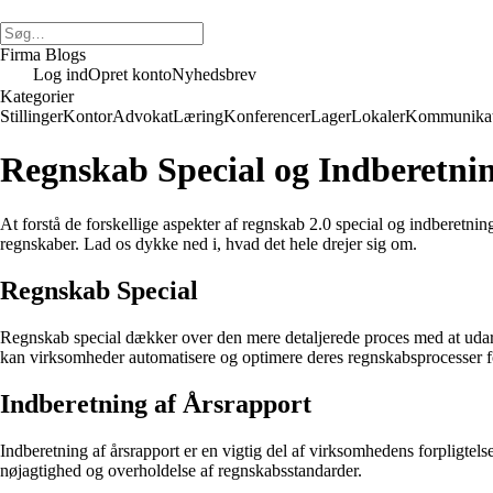
Firma Blogs
Log ind
Opret konto
Nyhedsbrev
Kategorier
Stillinger
Kontor
Advokat
Læring
Konferencer
Lager
Lokaler
Kommunikat
Regnskab Special og Indberetni
At forstå de forskellige aspekter af regnskab 2.0 special og indberetni
regnskaber. Lad os dykke ned i, hvad det hele drejer sig om.
Regnskab Special
Regnskab special dækker over den mere detaljerede proces med at udarbe
kan virksomheder automatisere og optimere deres regnskabsprocesser fo
Indberetning af Årsrapport
Indberetning af årsrapport er en vigtig del af virksomhedens forpligte
nøjagtighed og overholdelse af regnskabsstandarder.