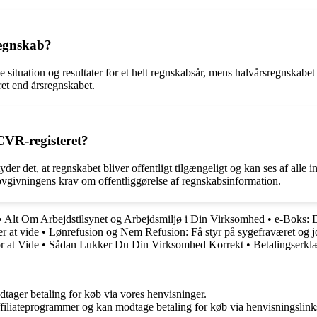
regnskab?
ituation og resultater for et helt regnskabsår, mens halvårsregnskabet
ret end årsregnskabet.
 CVR-registeret?
yder det, at regnskabet bliver offentligt tilgængeligt og kan ses af alle
vgivningens krav om offentliggørelse af regnskabsinformation.
•
Alt Om Arbejdstilsynet og Arbejdsmiljø i Din Virksomhed
•
e-Boks: D
r at vide
•
Lønrefusion og Nem Refusion: Få styr på sygefraværet og j
r at Vide
•
Sådan Lukker Du Din Virksomhed Korrekt
•
Betalingserkl
dtager betaling for køb via vores henvisninger.
affiliateprogrammer og kan modtage betaling for køb via henvisningslinks