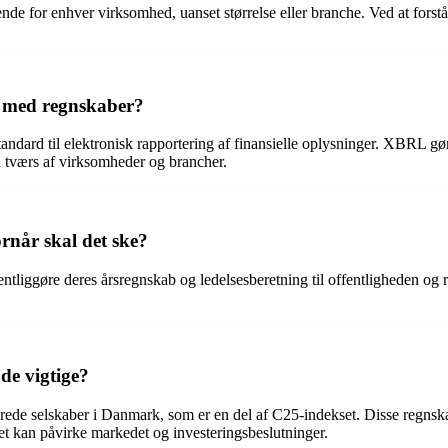
ørende for enhver virksomhed, uanset størrelse eller branche. Ved at f
e med regnskaber?
dard til elektronisk rapportering af finansielle oplysninger. XBRL gør 
 tværs af virksomheder og brancher.
rnår skal det ske?
entliggøre deres årsregnskab og ledelsesberetning til offentligheden og 
de vigtige?
rede selskaber i Danmark, som er en del af C25-indekset. Disse regnskabe
et kan påvirke markedet og investeringsbeslutninger.