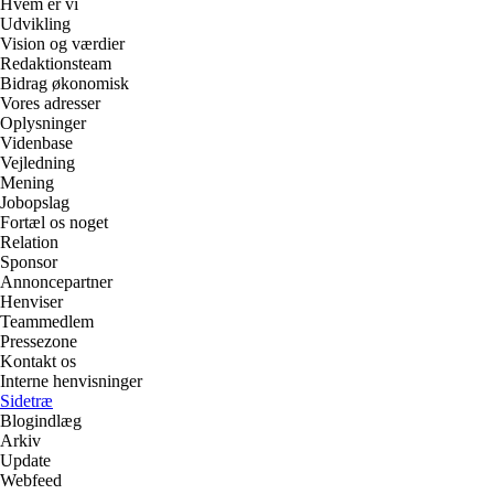
Hvem er vi
Udvikling
Vision og værdier
Redaktionsteam
Bidrag økonomisk
Vores adresser
Oplysninger
Videnbase
Vejledning
Mening
Jobopslag
Fortæl os noget
Relation
Sponsor
Annoncepartner
Henviser
Teammedlem
Pressezone
Kontakt os
Interne henvisninger
Sidetræ
Blogindlæg
Arkiv
Update
Webfeed