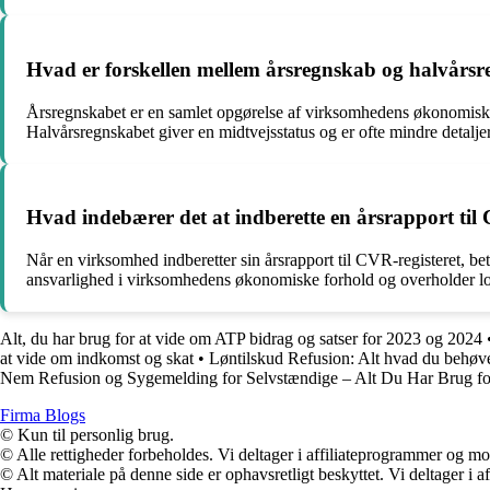
Hvad er forskellen mellem årsregnskab og halvårs
Årsregnskabet er en samlet opgørelse af virksomhedens økonomiske s
Halvårsregnskabet giver en midtvejsstatus og er ofte mindre detalje
Hvad indebærer det at indberette en årsrapport til
Når en virksomhed indberetter sin årsrapport til CVR-registeret, bet
ansvarlighed i virksomhedens økonomiske forhold og overholder lo
Alt, du har brug for at vide om ATP bidrag og satser for 2023 og 2024
at vide om indkomst og skat
•
Løntilskud Refusion: Alt hvad du behøve
Nem Refusion og Sygemelding for Selvstændige – Alt Du Har Brug fo
Firma Blogs
© Kun til personlig brug.
© Alle rettigheder forbeholdes. Vi deltager i affiliateprogrammer og mo
© Alt materiale på denne side er ophavsretligt beskyttet. Vi deltager i 