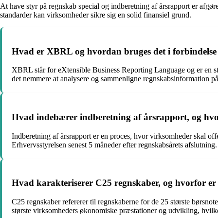
At have styr på regnskab special og indberetning af årsrapport er afg
standarder kan virksomheder sikre sig en solid finansiel grund.
Hvad er XBRL og hvordan bruges det i forbindels
XBRL står for eXtensible Business Reporting Language og er en stan
det nemmere at analysere og sammenligne regnskabsinformation på
Hvad indebærer indberetning af årsrapport, og hvo
Indberetning af årsrapport er en proces, hvor virksomheder skal off
Erhvervsstyrelsen senest 5 måneder efter regnskabsårets afslutning.
Hvad karakteriserer C25 regnskaber, og hvorfor er 
C25 regnskaber refererer til regnskaberne for de 25 største børsnote
største virksomheders økonomiske præstationer og udvikling, hvilk