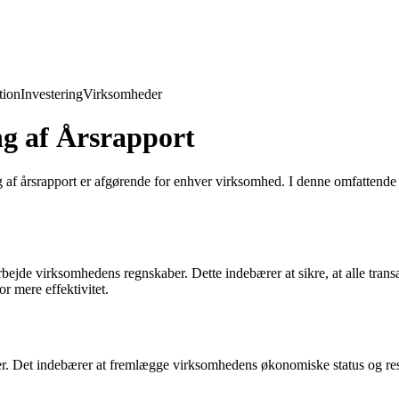
ion
Investering
Virksomheder
ng af Årsrapport
ng af årsrapport er afgørende for enhver virksomhed. I denne omfattende
jde virksomhedens regnskaber. Dette indebærer at sikre, at alle transa
r mere effektivitet.
lser. Det indebærer at fremlægge virksomhedens økonomiske status og re