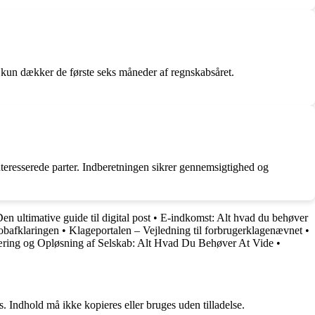
 kun dækker de første seks måneder af regnskabsåret.
 interesserede parter. Indberetningen sikrer gennemsigtighed og
en ultimative guide til digital post
•
E-indkomst: Alt hvad du behøver
obafklaringen
•
Klageportalen – Vejledning til forbrugerklagenævnet
•
æring og Opløsning af Selskab: Alt Hvad Du Behøver At Vide
•
. Indhold må ikke kopieres eller bruges uden tilladelse.