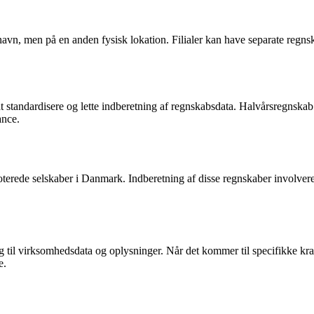
 navn, men på en anden fysisk lokation. Filialer kan have separate regn
standardisere og lette indberetning af regnskabsdata. Halvårsregnskab 
ance.
snoterede selskaber i Danmark. Indberetning af disse regnskaber involver
til virksomhedsdata og oplysninger. Når det kommer til specifikke kra
e.