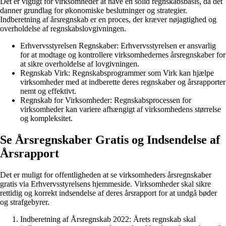
Det er vigtigt for virksomheder at have en solid regnskabsbasis, da det
danner grundlag for økonomiske beslutninger og strategier.
Indberetning af årsregnskab er en proces, der kræver nøjagtighed og
overholdelse af regnskabslovgivningen.
Erhvervsstyrelsen Regnskaber: Erhvervsstyrelsen er ansvarlig
for at modtage og kontrollere virksomhedernes årsregnskaber for
at sikre overholdelse af lovgivningen.
Regnskab Virk: Regnskabsprogrammer som Virk kan hjælpe
virksomheder med at indberette deres regnskaber og årsrapporter
nemt og effektivt.
Regnskab for Virksomheder: Regnskabsprocessen for
virksomheder kan variere afhængigt af virksomhedens størrelse
og kompleksitet.
Se Årsregnskaber Gratis og Indsendelse af
Årsrapport
Det er muligt for offentligheden at se virksomheders årsregnskaber
gratis via Erhvervsstyrelsens hjemmeside. Virksomheder skal sikre
rettidig og korrekt indsendelse af deres årsrapport for at undgå bøder
og strafgebyrer.
Indberetning af Årsregnskab 2022: Årets regnskab skal