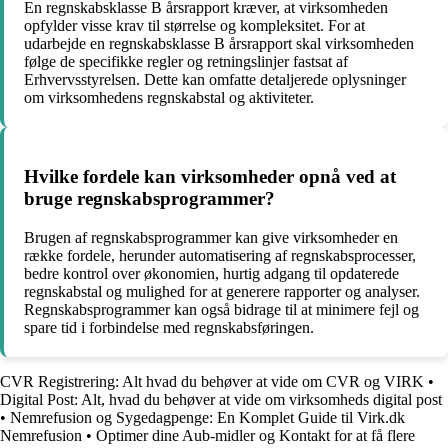
En regnskabsklasse B årsrapport kræver, at virksomheden
opfylder visse krav til størrelse og kompleksitet. For at
udarbejde en regnskabsklasse B årsrapport skal virksomheden
følge de specifikke regler og retningslinjer fastsat af
Erhvervsstyrelsen. Dette kan omfatte detaljerede oplysninger
om virksomhedens regnskabstal og aktiviteter.
Hvilke fordele kan virksomheder opnå ved at
bruge regnskabsprogrammer?
Brugen af regnskabsprogrammer kan give virksomheder en
række fordele, herunder automatisering af regnskabsprocesser,
bedre kontrol over økonomien, hurtig adgang til opdaterede
regnskabstal og mulighed for at generere rapporter og analyser.
Regnskabsprogrammer kan også bidrage til at minimere fejl og
spare tid i forbindelse med regnskabsføringen.
CVR Registrering: Alt hvad du behøver at vide om CVR og VIRK
•
Digital Post: Alt, hvad du behøver at vide om virksomheds digital post
•
Nemrefusion og Sygedagpenge: En Komplet Guide til Virk.dk
Nemrefusion
•
Optimer dine Aub-midler og Kontakt for at få flere