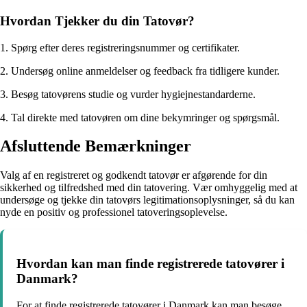
Hvordan Tjekker du din Tatovør?
1. Spørg efter deres registreringsnummer og certifikater.
2. Undersøg online anmeldelser og feedback fra tidligere kunder.
3. Besøg tatovørens studie og vurder hygiejnestandarderne.
4. Tal direkte med tatovøren om dine bekymringer og spørgsmål.
Afsluttende Bemærkninger
Valg af en registreret og godkendt tatovør er afgørende for din
sikkerhed og tilfredshed med din tatovering. Vær omhyggelig med at
undersøge og tjekke din tatovørs legitimationsoplysninger, så du kan
nyde en positiv og professionel tatoveringsoplevelse.
Hvordan kan man finde registrerede tatovører i
Danmark?
For at finde registrerede tatovører i Danmark kan man besøge