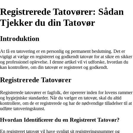
Registrerede Tatovører: Sådan
Tjekker du din Tatovør
Introduktion
At få en tatovering er en personlig og permanent beslutning. Det er
vigtigt at vælge en registreret og godkendt tatovør for at sikre en sikker
og professionel oplevelse. I denne artikel vil vi udforske, hvordan du
kan kontrollere, om din tatovør er registreret og godkendt.
Registrerede Tatovører
Registrerede tatovører er fagfolk, der opererer inden for lovens rammer
og hygiejniske standarder. Når du vælger en tatovør, skal du altid
kontrollere, om de er registrerede og har de nødvendige tilladelser til at
udføre tatoveringskunst.
Hvordan Identificerer du en Registreret Tatovør?
En registreret tatovør vil have synligt sit registreringsnummer og