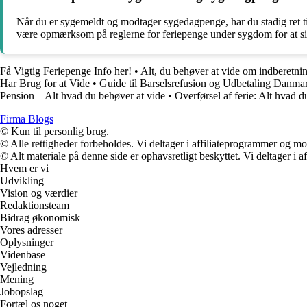
Når du er sygemeldt og modtager sygedagpenge, har du stadig ret til 
være opmærksom på reglerne for feriepenge under sygdom for at sik
Få Vigtig Feriepenge Info her!
•
Alt, du behøver at vide om indberetn
Har Brug for at Vide
•
Guide til Barselsrefusion og Udbetaling Danma
Pension – Alt hvad du behøver at vide
•
Overførsel af ferie: Alt hvad d
Firma Blogs
© Kun til personlig brug.
© Alle rettigheder forbeholdes. Vi deltager i affiliateprogrammer og mo
© Alt materiale på denne side er ophavsretligt beskyttet. Vi deltager i 
Hvem er vi
Udvikling
Vision og værdier
Redaktionsteam
Bidrag økonomisk
Vores adresser
Oplysninger
Videnbase
Vejledning
Mening
Jobopslag
Fortæl os noget