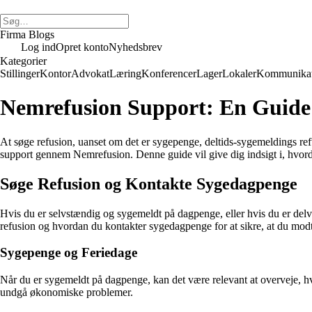
Firma Blogs
Log ind
Opret konto
Nyhedsbrev
Kategorier
Stillinger
Kontor
Advokat
Læring
Konferencer
Lager
Lokaler
Kommunikat
Nemrefusion Support: En Guide t
At søge refusion, uanset om det er sygepenge, deltids-sygemeldings re
support gennem Nemrefusion. Denne guide vil give dig indsigt i, hvor
Søge Refusion og Kontakte Sygedagpenge
Hvis du er selvstændig og sygemeldt på dagpenge, eller hvis du er del
refusion og hvordan du kontakter sygedagpenge for at sikre, at du modta
Sygepenge og Feriedage
Når du er sygemeldt på dagpenge, kan det være relevant at overveje, hv
undgå økonomiske problemer.