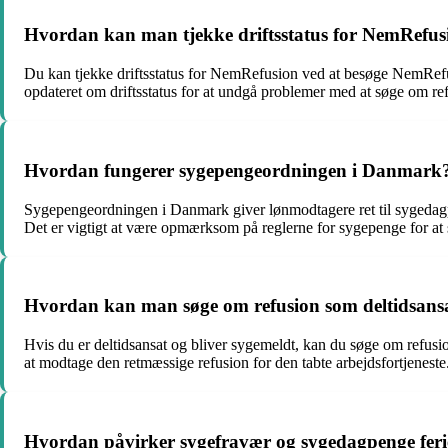
Hvordan kan man tjekke driftsstatus for NemRefus
Du kan tjekke driftsstatus for NemRefusion ved at besøge NemRefusi
opdateret om driftsstatus for at undgå problemer med at søge om re
Hvordan fungerer sygepengeordningen i Danmark
Sygepengeordningen i Danmark giver lønmodtagere ret til sygedagp
Det er vigtigt at være opmærksom på reglerne for sygepenge for a
Hvordan kan man søge om refusion som deltidsans
Hvis du er deltidsansat og bliver sygemeldt, kan du søge om refusi
at modtage den retmæssige refusion for den tabte arbejdsfortjeneste
Hvordan påvirker sygefravær og sygedagpenge fer