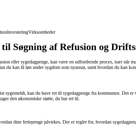
ion
Investering
Virksomheder
il Søgning af Refusion og Drifts
fusion eller sygedagpenge, kan være en udfordrende proces, især når ma
dan du kan få løn under sygdom som nyansat, samt hvordan du kan konta
vist sygemeldt, kan du have ret til sygedagpenge fra kommunen. Det er 
ger den økonomiske støtte, du har ret til.
ordan dine feriepenge påvirkes. Der er regler for, hvordan sygedagpeng