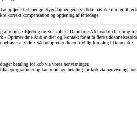
at optjene feriepenge. Sygedagpengene vil ikke påvirke din ret til ferie
re korrekt kompensation og optjening af feriedage.
ing af moms
•
Ejerbog og Selskaber i Danmark: Alt hvad du har brug for
rk
•
Optimer dine Aub-midler og Kontakt for at få flere uddannelsesbid
u behøver at vide
•
Sådan opretter du en frivillig forening i Danmark
•
dtager betaling for køb via vores henvisninger.
affiliateprogrammer og kan modtage betaling for køb via henvisningslinks