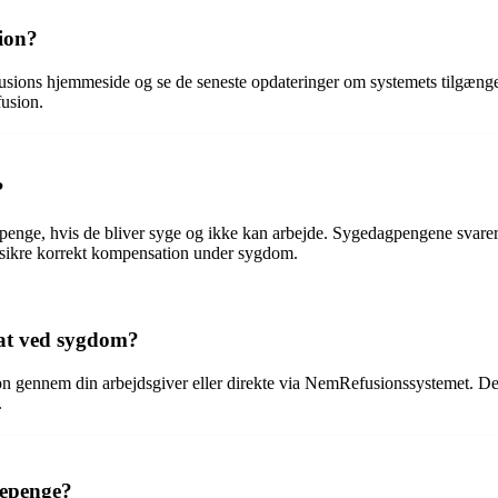
ion?
ons hjemmeside og se de seneste opdateringer om systemets tilgængelighe
fusion.
?
enge, hvis de bliver syge og ikke kan arbejde. Sygedagpengene svarer 
t sikre korrekt kompensation under sygdom.
at ved sygdom?
on gennem din arbejdsgiver eller direkte via NemRefusionssystemet. Det
.
iepenge?