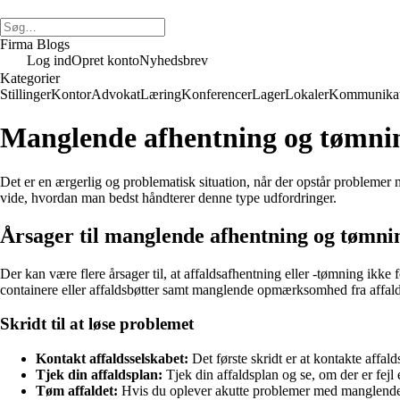
Firma Blogs
Log ind
Opret konto
Nyhedsbrev
Kategorier
Stillinger
Kontor
Advokat
Læring
Konferencer
Lager
Lokaler
Kommunikat
Manglende afhentning og tømnin
Det er en ærgerlig og problematisk situation, når der opstår problemer 
vide, hvordan man bedst håndterer denne type udfordringer.
Årsager til manglende afhentning og tømnin
Der kan være flere årsager til, at affaldsafhentning eller -tømning ikke
containere eller affaldsbøtter samt manglende opmærksomhed fra affald
Skridt til at løse problemet
Kontakt affaldsselskabet:
Det første skridt er at kontakte affa
Tjek din affaldsplan:
Tjek din affaldsplan og se, om der er fej
Tøm affaldet:
Hvis du oplever akutte problemer med manglende a