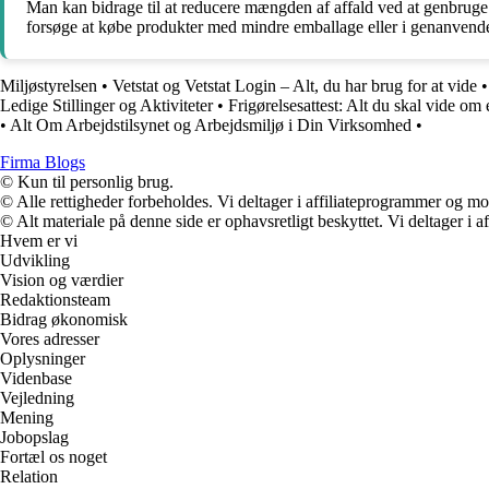
Man kan bidrage til at reducere mængden af affald ved at genbrug
forsøge at købe produkter med mindre emballage eller i genanvende
Miljøstyrelsen
•
Vetstat og Vetstat Login – Alt, du har brug for at vide
Ledige Stillinger og Aktiviteter
•
Frigørelsesattest: Alt du skal vide om e
•
Alt Om Arbejdstilsynet og Arbejdsmiljø i Din Virksomhed
•
Firma Blogs
© Kun til personlig brug.
© Alle rettigheder forbeholdes. Vi deltager i affiliateprogrammer og mo
© Alt materiale på denne side er ophavsretligt beskyttet. Vi deltager i 
Hvem er vi
Udvikling
Vision og værdier
Redaktionsteam
Bidrag økonomisk
Vores adresser
Oplysninger
Videnbase
Vejledning
Mening
Jobopslag
Fortæl os noget
Relation