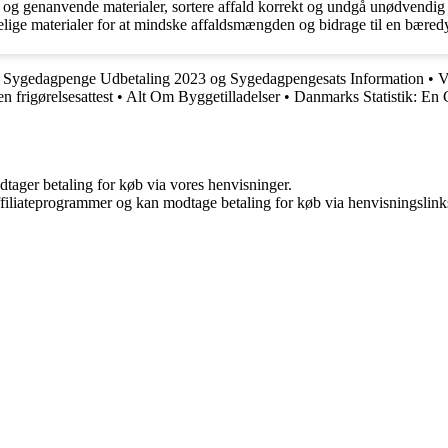
e og genanvende materialer, sortere affald korrekt og undgå unødven
lige materialer for at mindske affaldsmængden og bidrage til en bæredy
•
Sygedagpenge Udbetaling 2023 og Sygedagpengesats Information
•
V
n frigørelsesattest
•
Alt Om Byggetilladelser
•
Danmarks Statistik: En G
dtager betaling for køb via vores henvisninger.
affiliateprogrammer og kan modtage betaling for køb via henvisningslinks