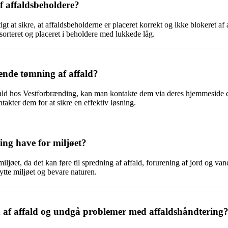
 affaldsbeholdere?
gt at sikre, at affaldsbeholderne er placeret korrekt og ikke blokeret a
t sorteret og placeret i beholdere med lukkede låg.
nde tømning af affald?
ald hos Vestforbrænding, kan man kontakte dem via deres hjemmeside el
akter dem for at sikre en effektiv løsning.
ng have for miljøet?
jøet, da det kan føre til spredning af affald, forurening af jord og va
ytte miljøet og bevare naturen.
af affald og undgå problemer med affaldshåndtering