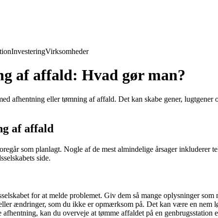
ion
Investering
Virksomheder
g af affald: Hvad gør man?
med afhentning eller tømning af affald. Det kan skabe gener, lugtgener o
g af affald
 foregår som planlagt. Nogle af de mest almindelige årsager inkluderer t
sselskabets side.
ldsselskabet for at melde problemet. Giv dem så mange oplysninger som mu
l eller ændringer, som du ikke er opmærksom på. Det kan være en nem l
fhentning, kan du overveje at tømme affaldet på en genbrugsstation ell