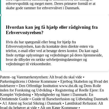
erhvervspolitik og meget mere. Deres primære formål er at
skabe gode rammer for erhvervslivet i Danmark.
Hvordan kan jeg få hjælp eller rådgivning fra
Erhvervsstyrelsen?
Hvis du har spørgsmål eller brug for hjælp fra
Erhvervsstyrelsen, kan du kontakte dem direkte enten via
telefon, e-mail eller ved at besøge deres kontor. Du kan også
finde nyttige oplysninger og vejledninger på deres hjemmeside,
hvor de tilbyder en række selvbetjeningsløsninger og
vejledninger til virksomheder.
Patent- og Varemærkestyrelsen: Alt hvad du skal vide
•
Parkeringslicens i Odense Kommune
•
Ejerbog Skabelon og Hvad det
indebærer
•
Den Offentlige Institution www.dst.dk og Dens Rolle
inden for Forskning og Udvikling
•
Registrering af Reelle Ejere: En
Komplet Vejledning
•
Myndigheder og Stater i Danmark: En
Omfattende Guide
•
Guide til Barselsrefusion og Udbetaling Danmark
•
A1 Attest og Social Sikring i Danmark
•
Løntilskud Refusion: Alt
hvad du behøver at vide
•
Alt om Køge Kommune
•