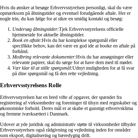
Hvis du ønsker at besøge Erhvervsstyrelsen personligt, skal du være
opmærksom på åbningstider og eventuel forudgående aftale. Her er
nogle trin, du kan følge for at sikre en smidig kontakt og besøg:
Undersøg åbningstider:
Tjek Erhvervsstyrelsens officielle
hjemmeside for aktuelle åbningstider.
Book en aftale:
Hvis du har komplekse spørgsmål eller
specifikke behov, kan det være en god ide at booke en aftale på
forhånd.
Medbring relevante dokumenter:
Hvis du har ansøgninger eller
relevante papirer, skal du sørge for at have dem med til mødet.
Vær klar til at stille spørgsmål:
Udnyt muligheden for at få svar
på dine spørgsmål og få den rette vejledning.
Erhvervsstyrelsens Rolle
Erhvervsstyrelsen har en bred vifte af opgaver, der spænder fra
registrering af virksomheder og foreninger til tilsyn med regnskaber og
økonomiske forhold. Deres mål er at skabe et gunstigt erhvervsklima
og fremme iværksætteri i Danmark.
Udover at yde juridisk og administrativ støtte til virksomheder tilbyder
Erhvervsstyrelsen også rådgivning og vejledning inden for områder
som eksport, digitalisering og bæredygtig drift.