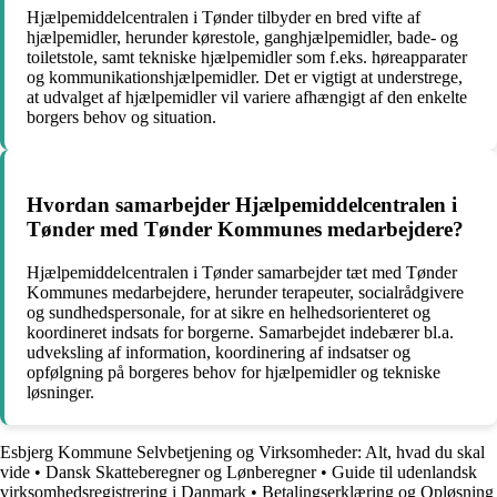
Hjælpemiddelcentralen i Tønder tilbyder en bred vifte af
hjælpemidler, herunder kørestole, ganghjælpemidler, bade- og
toiletstole, samt tekniske hjælpemidler som f.eks. høreapparater
og kommunikationshjælpemidler. Det er vigtigt at understrege,
at udvalget af hjælpemidler vil variere afhængigt af den enkelte
borgers behov og situation.
Hvordan samarbejder Hjælpemiddelcentralen i
Tønder med Tønder Kommunes medarbejdere?
Hjælpemiddelcentralen i Tønder samarbejder tæt med Tønder
Kommunes medarbejdere, herunder terapeuter, socialrådgivere
og sundhedspersonale, for at sikre en helhedsorienteret og
koordineret indsats for borgerne. Samarbejdet indebærer bl.a.
udveksling af information, koordinering af indsatser og
opfølgning på borgeres behov for hjælpemidler og tekniske
løsninger.
Esbjerg Kommune Selvbetjening og Virksomheder: Alt, hvad du skal
vide
•
Dansk Skatteberegner og Lønberegner
•
Guide til udenlandsk
virksomhedsregistrering i Danmark
•
Betalingserklæring og Opløsning