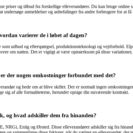
e priser og tilbud fra forskellige elleverandører. Du kan bruge online 
é at undersøge anmeldelser og anbefalinger fra andre forbrugere for at f
vordan varierer de i løbet af dagen?
r som udbud og efterspørgsel, produktionsteknologi og vejrforhold. Elpr
lavere om natten. Det er vigtigt at være opmærksom på disse variationer,
g er der nogen omkostninger forbundet med det?
randør og bede om at blive skiftet. Der er normalt ingen omkostninger f
age sig af alle formaliteterne, herunder opsige din nuværende kontrakt.
rk, og hvad adskiller dem fra hinanden?
NRGi, Eniig og Ørsted. Disse elleverandører adskiller sig fra hinande
søge og sammenligne disse faktorer, når du vælger en elleverandør, der p