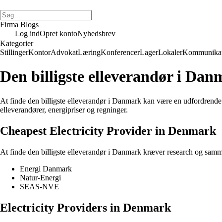
Firma Blogs
Log ind
Opret konto
Nyhedsbrev
Kategorier
Stillinger
Kontor
Advokat
Læring
Konferencer
Lager
Lokaler
Kommunikat
Den billigste elleverandør i Dan
At finde den billigste elleverandør i Danmark kan være en udfordrende o
elleverandører, energipriser og regninger.
Cheapest Electricity Provider in Denmark
At finde den billigste elleverandør i Danmark kræver research og samme
Energi Danmark
Natur-Energi
SEAS-NVE
Electricity Providers in Denmark