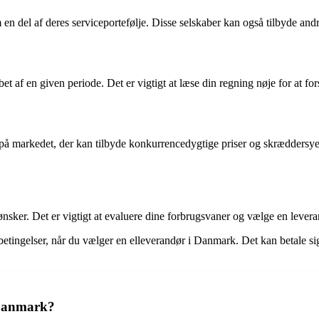
m en del af deres serviceportefølje. Disse selskaber kan også tilbyde an
løbet af en given periode. Det er vigtigt at læse din regning nøje for at f
 på markedet, der kan tilbyde konkurrencedygtige priser og skræddersye
nsker. Det er vigtigt at evaluere dine forbrugsvaner og vælge en levera
etingelser, når du vælger en elleverandør i Danmark. Det kan betale sig
i Danmark?