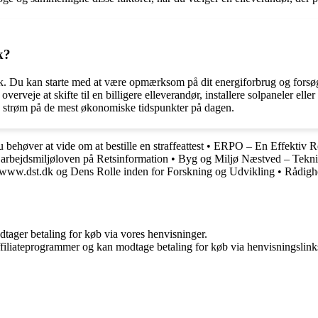
k?
. Du kan starte med at være opmærksom på dit energiforbrug og forsøge 
verveje at skifte til en billigere elleverandør, installere solpaneler elle
 strøm på de mest økonomiske tidspunkter på dagen.
 behøver at vide om at bestille en straffeattest
•
ERPO – En Effektiv R
 arbejdsmiljøloven på Retsinformation
•
Byg og Miljø Næstved – Tekni
n www.dst.dk og Dens Rolle inden for Forskning og Udvikling
•
Rådighe
dtager betaling for køb via vores henvisninger.
affiliateprogrammer og kan modtage betaling for køb via henvisningslinks