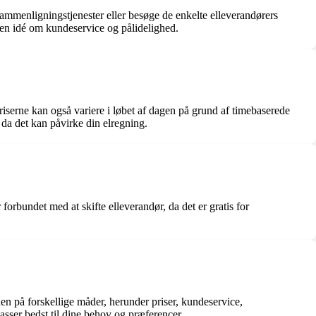
sammenligningstjenester eller besøge de enkelte elleverandørers
å en idé om kundeservice og pålidelighed.
iserne kan også variere i løbet af dagen på grund af timebaserede
 da det kan påvirke din elregning.
orbundet med at skifte elleverandør, da det er gratis for
n på forskellige måder, herunder priser, kundeservice,
asser bedst til dine behov og præferencer.