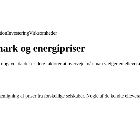
ion
Investering
Virksomheder
mark og energipriser
pgave, da der er flere faktorer at overveje, når man vælger en elleveran
nligning af priser fra forskellige selskaber. Nogle af de kendte elleve