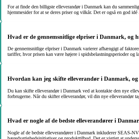
For at finde den billigste elleverandør i Danmark kan du sammenlign
hjemmesider for at se deres priser og vilkår. Det er også en god id
Hvad er de gennemsnitlige elpriser i Danmark, og h
De gennemsnitlige elpriser i Danmark varierer afhængigt af faktore
tariffer, hvor prisen kan være højere i spidsbelastningsperioder og 
Hvordan kan jeg skifte elleverandør i Danmark, o
Du kan skifte elleverandør i Danmark ved at kontakte den nye elleve
forbrugerne. Når du skifter elleverandør, vil din nye elleverandør t
Hvad er nogle af de bedste elleverandører i Danma
Nogle af de bedste elleverandører i Danmark inkluderer SEAS-NVE, 
bæredygtighedsinitiativer og produkttilbud. Det er vigtigt at under