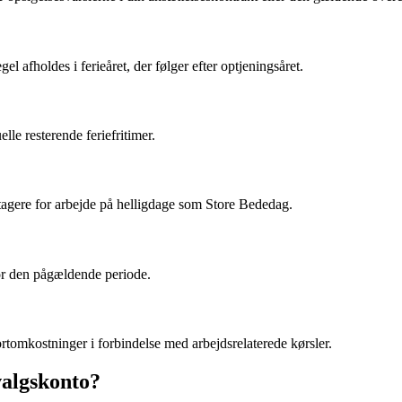
el afholdes i ferieåret, der følger efter optjeningsåret.
lle resterende feriefritimer.
dtagere for arbejde på helligdage som Store Bededag.
for den pågældende periode.
tomkostninger i forbindelse med arbejdsrelaterede kørsler.
valgskonto?