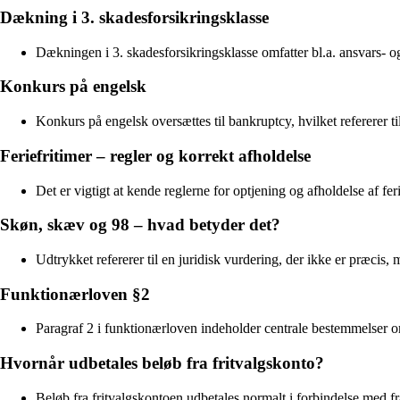
Dækning i 3. skadesforsikringsklasse
Dækningen i 3. skadesforsikringsklasse omfatter bl.a. ansvars- og
Konkurs på engelsk
Konkurs på engelsk oversættes til bankruptcy, hvilket refererer ti
Feriefritimer – regler og korrekt afholdelse
Det er vigtigt at kende reglerne for optjening og afholdelse af feri
Skøn, skæv og 98 – hvad betyder det?
Udtrykket refererer til en juridisk vurdering, der ikke er præcis, 
Funktionærloven §2
Paragraf 2 i funktionærloven indeholder centrale bestemmelser om
Hvornår udbetales beløb fra fritvalgskonto?
Beløb fra fritvalgskontoen udbetales normalt i forbindelse med fr