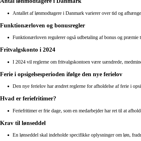
Antal lønmodtagere i Danmark
Antallet af lønmodtagere i Danmark varierer over tid og afhæng
Funktionærloven og bonusregler
Funktionærloven regulerer også udbetaling af bonus og præmie til
Fritvalgskonto i 2024
I 2024 vil reglerne om fritvalgskontoen være uændrede, medmindre
Ferie i opsigelsesperioden ifølge den nye ferielov
Den nye ferielov har ændret reglerne for afholdelse af ferie i opsi
Hvad er feriefritimer?
Feriefritimer er frie dage, som en medarbejder har ret til at afholde 
Krav til lønseddel
En lønseddel skal indeholde specifikke oplysninger om løn, fradr