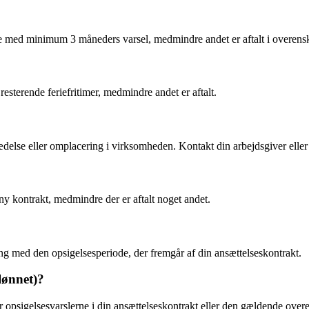
se med minimum 3 måneders varsel, medmindre andet er aftalt i overensko
 resterende feriefritimer, medmindre andet er aftalt.
ædelse eller omplacering i virksomheden. Kontakt din arbejdsgiver eller 
n ny kontrakt, medmindre der er aftalt noget andet.
ling med den opsigelsesperiode, der fremgår af din ansættelseskontrakt.
elønnet)?
er opsigelsesvarslerne i din ansættelseskontrakt eller den gældende ove