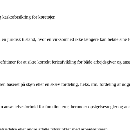
 kaskoforsikring for køretøjer.
l en juridisk tilstand, hvor en virksomhed ikke længere kan betale sine fo
efritimer for at sikre korrekt ferieafvikling for både arbejdsgiver og ansa
men baseret på skøn eller en skæv fordeling, f.eks. ifm. fordeling af udgif
 ansættelsesforhold for funktionærer, herunder opsigelsesregler og and
atrædelse eller andre aftalte tidspunkter med arbejdsgiveren.