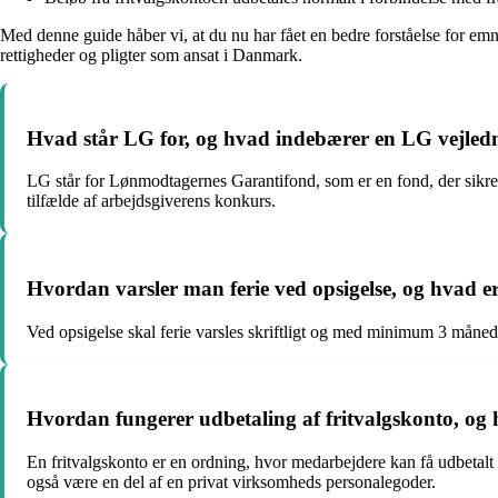
Med denne guide håber vi, at du nu har fået en bedre forståelse for em
rettigheder og pligter som ansat i Danmark.
Hvad står LG for, og hvad indebærer en LG vejled
LG står for Lønmodtagernes Garantifond, som er en fond, der sikre
tilfælde af arbejdsgiverens konkurs.
Hvordan varsler man ferie ved opsigelse, og hvad er 
Ved opsigelse skal ferie varsles skriftligt og med minimum 3 måneders 
Hvordan fungerer udbetaling af fritvalgskonto, og h
En fritvalgskonto er en ordning, hvor medarbejdere kan få udbetalt en d
også være en del af en privat virksomheds personalegoder.