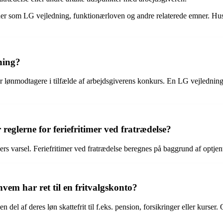
ner som LG vejledning, funktionærloven og andre relaterede emner. Husk 
ning?
r lønmodtagere i tilfælde af arbejdsgiverens konkurs. En LG vejledning
reglerne for feriefritimer ved fratrædelse?
varsel. Feriefritimer ved fratrædelse beregnes på baggrund af optjent feri
vem har ret til en fritvalgskonto?
el af deres løn skattefrit til f.eks. pension, forsikringer eller kurser. O