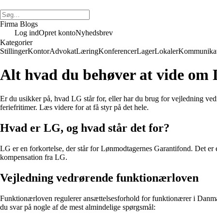
Firma Blogs
Log ind
Opret konto
Nyhedsbrev
Kategorier
Stillinger
Kontor
Advokat
Læring
Konferencer
Lager
Lokaler
Kommunikat
Alt hvad du behøver at vide om
Er du usikker på, hvad LG står for, eller har du brug for vejledning ved
feriefritimer. Læs videre for at få styr på det hele.
Hvad er LG, og hvad står det for?
LG er en forkortelse, der står for Lønmodtagernes Garantifond. Det er 
kompensation fra LG.
Vejledning vedrørende funktionærloven
Funktionærloven regulerer ansættelsesforhold for funktionærer i Danmark.
du svar på nogle af de mest almindelige spørgsmål: