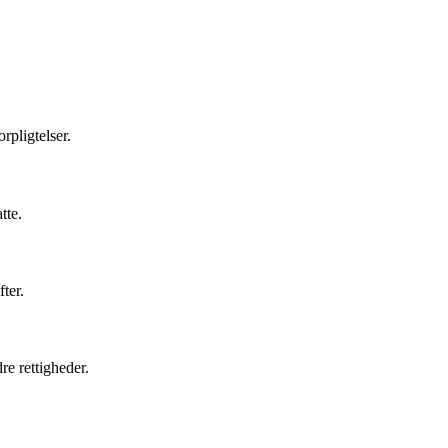
rpligtelser.
tte.
ter.
re rettigheder.