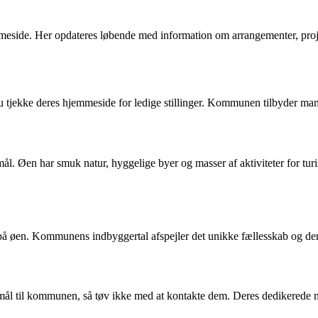
ide. Her opdateres løbende med information om arrangementer, projekt
tjekke deres hjemmeside for ledige stillinger. Kommunen tilbyder man
tmål. Øen har smuk natur, hyggelige byer og masser af aktiviteter for t
et på øen. Kommunens indbyggertal afspejler det unikke fællesskab og d
 til kommunen, så tøv ikke med at kontakte dem. Deres dedikerede med