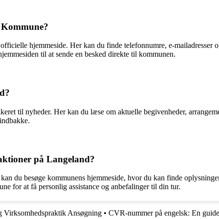
nd Kommune?
fficielle hjemmeside. Her kan du finde telefonnumre, e-mailadresser
jemmesiden til at sende en besked direkte til kommunen.
nd?
ret til nyheder. Her kan du læse om aktuelle begivenheder, arrangem
 indbakke.
raktioner på Langeland?
land, kan du besøge kommunens hjemmeside, hvor du kan finde oplysninge
for at få personlig assistance og anbefalinger til din tur.
og Virksomhedspraktik Ansøgning
•
CVR-nummer på engelsk: En guide 