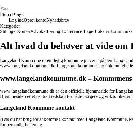
Firma Blogs
Log ind
Opret konto
Nyhedsbrev
Kategorier
Stillinger
Kontor
Advokat
Læring
Konferencer
Lager
Lokaler
Kommunikat
Alt hvad du behøver at vide o
Langeland Kommune er en dejlig kommune placeret på øen Langeland i d
www.langelandkommune.dk, Langeland kommunes kontaktmuligheder, ny
www.langelandkommune.dk – Kommunens of
www.langelandkommune.dk er den officielle hjemmeside for Langeland 
Hjemmesiden er et centralt redskab for både borgere og virksomhede
Langeland Kommune kontakt
Hvis du har brug for at komme i kontakt med Langeland Kommune, kan d
for personlig betjening.