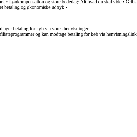
ark
•
Lønkompensation og store bededag: Alt hvad du skal vide
•
Gribs
et betaling og økonomiske udtryk
•
dtager betaling for køb via vores henvisninger.
affiliateprogrammer og kan modtage betaling for køb via henvisningslinks