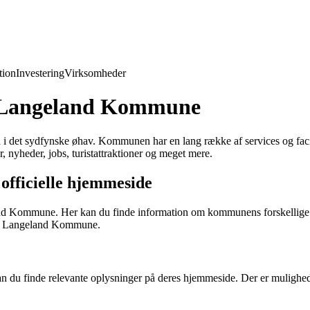
ion
Investering
Virksomheder
m Langeland Kommune
et sydfynske øhav. Kommunen har en lang række af services og facilit
heder, jobs, turistattraktioner og meget mere.
ficielle hjemmeside
Kommune. Her kan du finde information om kommunens forskellige afdel
r i Langeland Kommune.
u finde relevante oplysninger på deres hjemmeside. Der er mulighed f