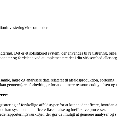
ion
Investering
Virksomheder
ering. Det er et sofistikeret system, der anvendes til registrering, opføl
onenter og fordelene ved at implementere det i din virksomhed eller org
samle, lagre og analysere data relateret til affaldsproduktion, sortering
er kan gennemføres forbedringer for at optimere ressourceudnyttelsen og
rer:
istrering af forskellige affaldstyper for at kunne identificere, hvordan
 kan systemet identificere flaskehalse og ineffektive processer.
de rapporteringsværktøjer, der gør det muligt at generere analyser og st