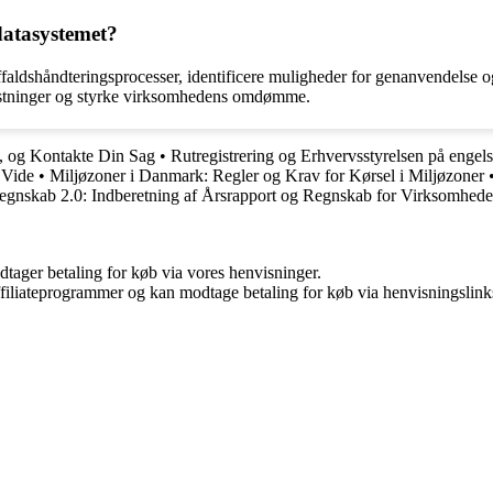
datasystemet?
ffaldshåndteringsprocesser, identificere muligheder for genanvendelse 
ostninger og styrke virksomhedens omdømme.
, og Kontakte Din Sag
•
Rutregistrering og Erhvervsstyrelsen på engel
 Vide
•
Miljøzoner i Danmark: Regler og Krav for Kørsel i Miljøzoner
egnskab 2.0: Indberetning af Årsrapport og Regnskab for Virksomhede
dtager betaling for køb via vores henvisninger.
affiliateprogrammer og kan modtage betaling for køb via henvisningslinks