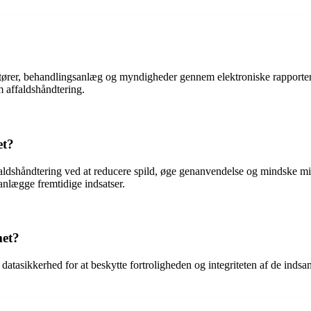
ortører, behandlingsanlæg og myndigheder gennem elektroniske rapporter
m affaldshåndtering.
et?
ffaldshåndtering ved at reducere spild, øge genanvendelse og mindske 
anlægge fremtidige indsatser.
met?
r datasikkerhed for at beskytte fortroligheden og integriteten af de inds