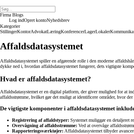
Firma Blogs
Log ind
Opret konto
Nyhedsbrev
Kategorier
Stillinger
Kontor
Advokat
Læring
Konferencer
Lager
Lokaler
Kommunikat
Affaldsdatasystemet
Affaldsdatasystemet spiller en afgørende rolle i den moderne affaldshåndt
dykke ned i, hvordan affaldsdatasystemet fungerer, dets vigtigste komp
Hvad er affaldsdatasystemet?
Affaldsdatasystemet er en digital platform, der giver mulighed for at ind
affaldsstrømme, hvilket gør det muligt at identificere områder, hvor d
De vigtigste komponenter i affaldsdatasystemet inklude
Registrering af affaldstyper:
Systemet muliggør en detaljeret reg
Overvågning af affaldsstrømme:
Ved at overvåge affaldsstrømme
Rapporteringsværktøjer:
Affaldsdatasystemet tilbyder avancere