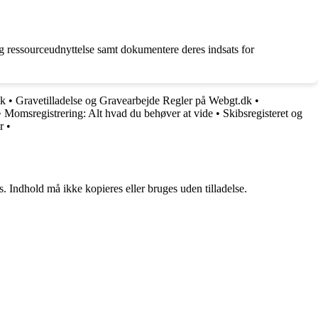
og ressourceudnyttelse samt dokumentere deres indsats for
sk
•
Gravetilladelse og Gravearbejde Regler på Webgt.dk
•
•
Momsregistrering: Alt hvad du behøver at vide
•
Skibsregisteret og
r
•
. Indhold må ikke kopieres eller bruges uden tilladelse.