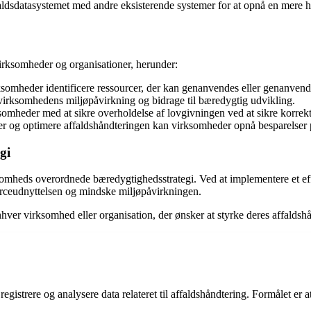
aldsdatasystemet med andre eksisterende systemer for at opnå en mere hel
irksomheder og organisationer, herunder:
rksomheder identificere ressourcer, der kan genanvendes eller genanven
virksomhedens miljøpåvirkning og bidrage til bæredygtig udvikling.
omheder med at sikre overholdelse af lovgivningen ved at sikre korrekt
sser og optimere affaldshåndteringen kan virksomheder opnå besparelser p
gi
irksomheds overordnede bæredygtighedsstrategi. Ved at implementere et e
urceudnyttelsen og mindske miljøpåvirkningen.
hver virksomhed eller organisation, der ønsker at styrke deres affaldsh
 registrere og analysere data relateret til affaldshåndtering. Formålet er