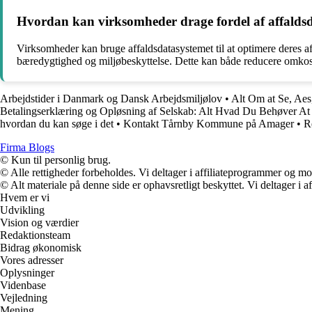
Hvordan kan virksomheder drage fordel af affalds
Virksomheder kan bruge affaldsdatasystemet til at optimere deres a
bæredygtighed og miljøbeskyttelse. Dette kan både reducere omk
Arbejdstider i Danmark og Dansk Arbejdsmiljølov
•
Alt Om at Se, Aes
Betalingserklæring og Opløsning af Selskab: Alt Hvad Du Behøver At
hvordan du kan søge i det
•
Kontakt Tårnby Kommune på Amager
•
R
Firma Blogs
© Kun til personlig brug.
© Alle rettigheder forbeholdes. Vi deltager i affiliateprogrammer og mo
© Alt materiale på denne side er ophavsretligt beskyttet. Vi deltager i 
Hvem er vi
Udvikling
Vision og værdier
Redaktionsteam
Bidrag økonomisk
Vores adresser
Oplysninger
Videnbase
Vejledning
Mening