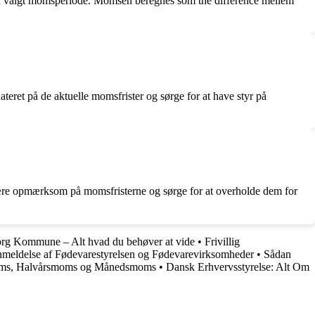
 af valgt momsperiode. Momsen beregnes som the difference mellem
teret på de aktuelle momsfrister og sørge for at have styr på
være opmærksom på momsfristerne og sørge for at overholde dem for
org Kommune – Alt hvad du behøver at vide
•
Frivillig
meldelse af Fødevarestyrelsen og Fødevarevirksomheder
•
Sådan
oms, Halvårsmoms og Månedsmoms
•
Dansk Erhvervsstyrelse: Alt Om