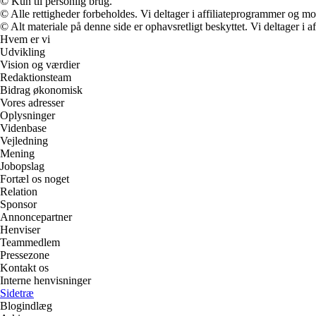
© Kun til personlig brug.
© Alle rettigheder forbeholdes. Vi deltager i affiliateprogrammer og mo
© Alt materiale på denne side er ophavsretligt beskyttet. Vi deltager i 
Hvem er vi
Udvikling
Vision og værdier
Redaktionsteam
Bidrag økonomisk
Vores adresser
Oplysninger
Videnbase
Vejledning
Mening
Jobopslag
Fortæl os noget
Relation
Sponsor
Annoncepartner
Henviser
Teammedlem
Pressezone
Kontakt os
Interne henvisninger
Sidetræ
Blogindlæg