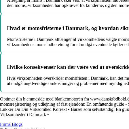
Afregning af moms i Danmark sker ved, at virksomheden indberette
den moms, virksomheden har opkrævet fra kunderne, og den moms, v
Hvad er momsfristerne i Danmark, og hvordan sikr
Momsfristerne i Danmark afhænger af virksomhedens valgte momsperiod
virksomhedens momsindberetning for at undgå eventuelle bøder ell
Hvilke konsekvenser kan der være ved at overskri
Hvis virksomheden overskrider momsfristen i Danmark, kan det med
at undgå unødvendige omkostninger og problemer med myndighed
Optimer din hjemmeside med blanketmotoren fra www.danskfodbold.
momsregistrering og udlejning af fast ejendom: En omfattende guide
•
Lukker Du Din Virksomhed Korrekt
•
Barsel som selvstændig: En guide
Virksomheder i Danmark
•
Firma Blogs