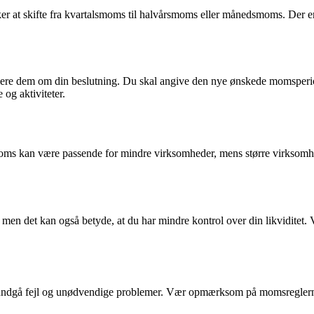
 at skifte fra kvartalsmoms til halvårsmoms eller månedsmoms. Der er d
mere dem om din beslutning. Du skal angive den nye ønskede momsperio
 og aktiviteter.
moms kan være passende for mindre virksomheder, mens større virksom
 men det kan også betyde, at du har mindre kontrol over din likviditet
 undgå fejl og unødvendige problemer. Vær opmærksom på momsreglerne 