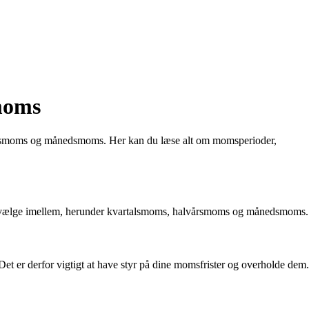
moms
årsmoms og månedsmoms. Her kan du læse alt om momsperioder,
r at vælge imellem, herunder kvartalsmoms, halvårsmoms og månedsmoms.
et er derfor vigtigt at have styr på dine momsfrister og overholde dem.