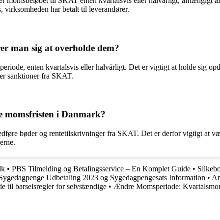
r momsbeløbet til SKAT enten kvartalsvis eller halvårligt, afhængigt
irksomheden har betalt til leverandører.
er man sig at overholde dem?
e, enten kvartalsvis eller halvårligt. Det er vigtigt at holde sig opda
er sanktioner fra SKAT.
de momsfristen i Danmark?
føre bøder og rentetilskrivninger fra SKAT. Det er derfor vigtigt at 
erne.
dk
•
PBS Tilmelding og Betalingsservice – En Komplet Guide
•
Silkeb
Sygedagpenge Udbetaling 2023 og Sygedagpengesats Information
•
An
 til barselsregler for selvstændige
•
Ændre Momsperiode: Kvartalsm