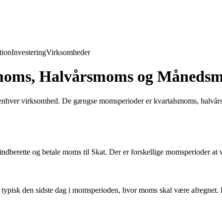
ion
Investering
Virksomheder
moms, Halvårsmoms og Måneds
or enhver virksomhed. De gængse momsperioder er kvartalsmoms, halv
l indberette og betale moms til Skat. Der er forskellige momsperiode
r typisk den sidste dag i momsperioden, hvor moms skal være afregnet. D