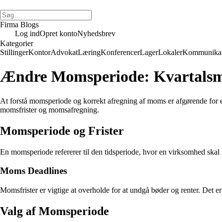
Firma Blogs
Log ind
Opret konto
Nyhedsbrev
Kategorier
Stillinger
Kontor
Advokat
Læring
Konferencer
Lager
Lokaler
Kommunikat
Ændre Momsperiode: Kvartals
At forstå momsperiode og korrekt afregning af moms er afgørende f
momsfrister og momsafregning.
Momsperiode og Frister
En momsperiode refererer til den tidsperiode, hvor en virksomhed ska
Moms Deadlines
Momsfrister er vigtige at overholde for at undgå bøder og renter. Det e
Valg af Momsperiode